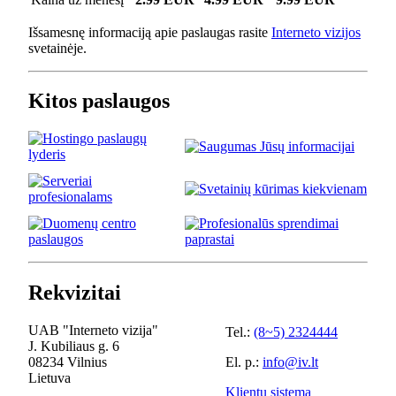
Išsamesnę informaciją apie paslaugas rasite
Interneto vizijos
svetainėje.
Kitos paslaugos
Rekvizitai
UAB "Interneto vizija"
Tel.:
(8~5) 2324444
J. Kubiliaus g. 6
08234 Vilnius
El. p.:
info@iv.lt
Lietuva
Klientų sistema