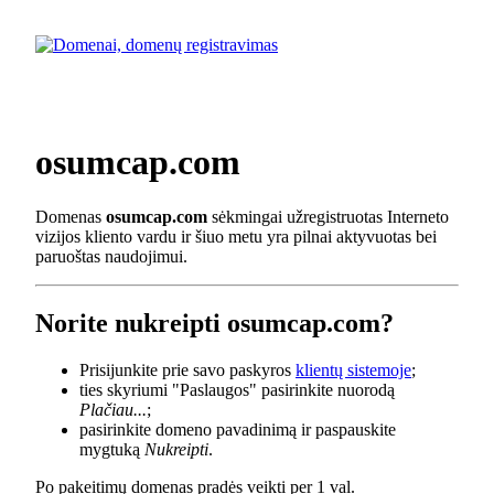
osumcap.com
Domenas
osumcap.com
sėkmingai užregistruotas Interneto
vizijos kliento vardu ir šiuo metu yra pilnai aktyvuotas bei
paruoštas naudojimui.
Norite nukreipti osumcap.com?
Prisijunkite prie savo paskyros
klientų sistemoje
;
ties skyriumi "Paslaugos" pasirinkite nuorodą
Plačiau...
;
pasirinkite domeno pavadinimą ir paspauskite
mygtuką
Nukreipti
.
Po pakeitimų domenas pradės veikti per 1 val.