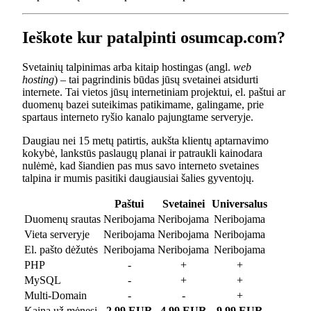
Ieškote kur patalpinti osumcap.com?
Svetainių talpinimas arba kitaip hostingas (angl.
web
hosting
) – tai pagrindinis būdas jūsų svetainei atsidurti
internete. Tai vietos jūsų internetiniam projektui, el. paštui ar
duomenų bazei suteikimas patikimame, galingame, prie
spartaus interneto ryšio kanalo pajungtame serveryje.
Daugiau nei 15 metų patirtis, aukšta klientų aptarnavimo
kokybė, lankstūs paslaugų planai ir patraukli kainodara
nulėmė, kad šiandien pas mus savo interneto svetaines
talpina ir mumis pasitiki daugiausiai šalies gyventojų.
Paštui
Svetainei
Universalus
Duomenų srautas
Neribojama
Neribojama
Neribojama
Vieta serveryje
Neribojama
Neribojama
Neribojama
El. pašto dėžutės
Neribojama
Neribojama
Neribojama
PHP
-
+
+
MySQL
-
+
+
Multi-Domain
-
-
+
Kaina už mėnesį
2.99 EUR
4.99 EUR
9.99 EUR